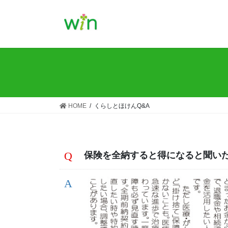
コ
ナ
ン
ビ
テ
ゲ
ン
ー
ツ
シ
へ
ョ
ス
ン
キ
に
ッ
移
HOME
くらしとほけんQ&A
プ
動
保険を全納すると得になると聞い