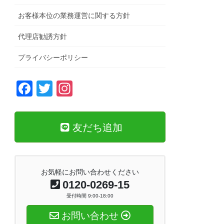
お客様本位の業務運営に関する方針
代理店勧誘方針
プライバシーポリシー
F
T
In
a
wi
st
c
tt
a
友だち追加
e
er
gr
b
a
o
m
お気軽にお問い合わせください
o
0120-0269-15
k
受付時間 9:00-18:00
お問い合わせ