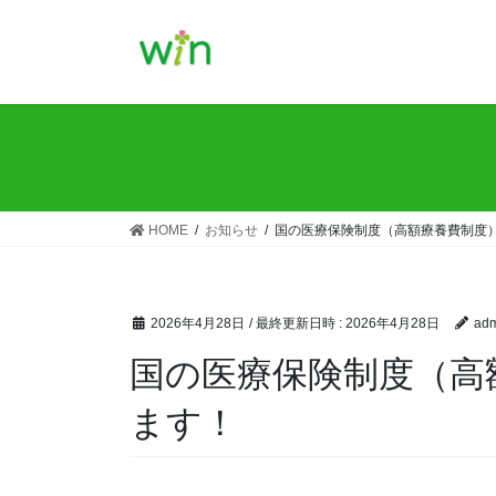
コ
ナ
ン
ビ
テ
ゲ
ン
ー
ツ
シ
へ
ョ
ス
ン
キ
に
ッ
移
HOME
お知らせ
国の医療保険制度（高額療養費制度
プ
動
2026年4月28日
/ 最終更新日時 :
2026年4月28日
adm
国の医療保険制度（高
ます！