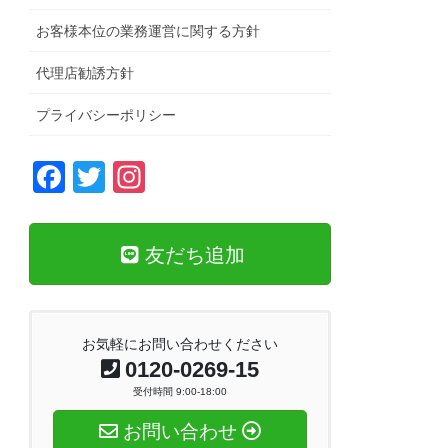
お客様本位の業務運営に関する方針
代理店勧誘方針
プライバシーポリシー
F
T
In
a
wi
st
c
tt
a
友だち追加
e
er
gr
b
a
o
m
お気軽にお問い合わせください
o
0120-0269-15
k
受付時間 9:00-18:00
お問い合わせ